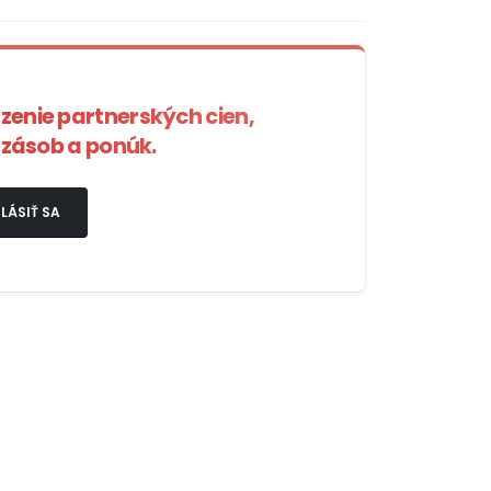
azenie partnerských cien,
zásob a ponúk.
LÁSIŤ SA