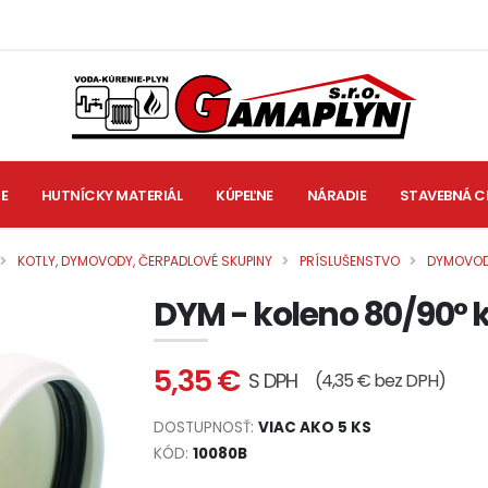
IE
HUTNÍCKY MATERIÁL
KÚPEĽNE
NÁRADIE
STAVEBNÁ C
KOTLY, DYMOVODY, ČERPADLOVÉ SKUPINY
PRÍSLUŠENSTVO
DYMOVO
DYM - koleno 80/90° 
5,35 €
S DPH
(4,35 € bez DPH)
DOSTUPNOSŤ:
VIAC AKO 5 KS
KÓD:
10080B