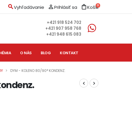
search
person_outline
shopping_bag
0
Vyhľadávanie
Prihlásiť sa
Košík
+421 918 524 702
+421 907 958 768
+421 948 615 083
HÉMIA
O NÁS
BLOG
KONTAKT
DY
DYM - KOLENO 80/90° KONDENZ.
kondenz.