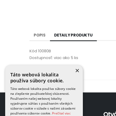
POPIS
DETAILY PRODUKTU
Kód
10080B
Dostupnosť:
viac ako 5 ks
×
Táto webová lokalita
používa súbory cookie.
Táto webová lokalita používa súbory cookie
na zlepšenie používateľskej skúsenosti.
Používaním našej webovej lokality
vyjadrujete súhlas s používaním všetkých
súborov cookie v súlade s našimi zásadami
Adresa
Otv
používania súborov cookie.
Prečítať viac