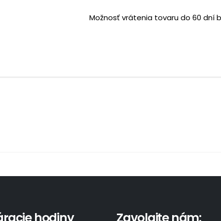
Možnosť vrátenia tovaru do 60 dní 
áracie hodiny
Zavolajte nám: