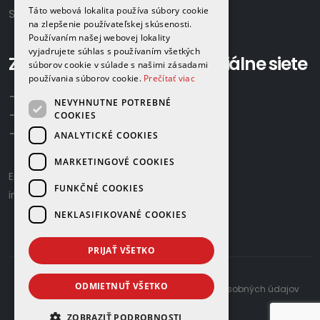
Táto webová lokalita používa súbory cookie
Slovensko
na zlepšenie používateľskej skúsenosti.
Používaním našej webovej lokality
vyjadrujete súhlas s používaním všetkých
Zavolajte nám:
Sociálne siete
súborov cookie v súlade s našimi zásadami
používania súborov cookie.
Prečítať viac
+421 918 524 702
NEVYHNUTNE POTREBNÉ
+421 907 958 768
COOKIES
+421 948 615 083
ANALYTICKÉ COOKIES
MARKETINGOVÉ COOKIES
Email us:
gamaplyn@gamaplyn.sk
FUNKČNÉ COOKIES
info@gamaplyn.sk
NEKLASIFIKOVANÉ COOKIES
PRIJAŤ VŠETKO
ODMIETNUŤ VŠETKO
developed by
© 2026 |
Zásady ochrany osobných údajov
ZOBRAZIŤ PODROBNOSTI