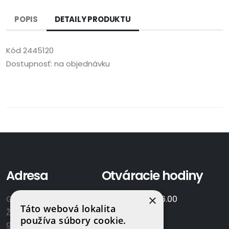
POPIS
DETAILY PRODUKTU
Kód
2445120
Dostupnosť:
na objednávku
Adresa
Otváracie hodiny
×
GAMAPLYN s.r.o.
Po-Pia:
7.00 - 16.00
Táto webová lokalita
Železničná 570/8
So:
8.00-12.00
používa súbory cookie.
922 02 Krakovany