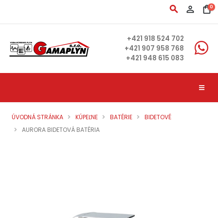
search
person_outline
shopping_bag
0
+421 918 524 702
+421 907 958 768
+421 948 615 083
ÚVODNÁ STRÁNKA
KÚPEĽNE
BATÉRIE
BIDETOVÉ
AURORA BIDETOVÁ BATÉRIA