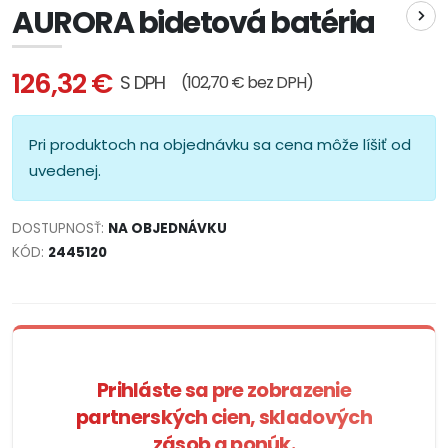
AURORA bidetová batéria
126,32 €
S DPH
(102,70 € bez DPH)
Pri produktoch na objednávku sa cena môže líšiť od
uvedenej.
DOSTUPNOSŤ:
NA OBJEDNÁVKU
KÓD:
2445120
Prihláste sa pre zobrazenie
partnerských cien, skladových
zásob a ponúk.