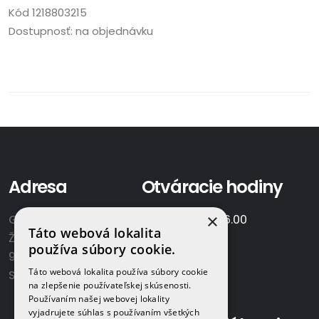
Kód
1218803215
Dostupnosť:
na objednávku
Adresa
Otváracie hodiny
×
GAMAPLYN s.r.o.
Po-Pia:
7.00 - 16.00
Táto webová lokalita
Železničná 570/8
So:
8.00-12.00
používa súbory cookie.
922 02 Krakovany
Táto webová lokalita používa súbory cookie
Slovensko
na zlepšenie používateľskej skúsenosti.
Používaním našej webovej lokality
vyjadrujete súhlas s používaním všetkých