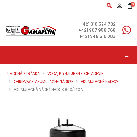
search
person_outline
shopping_bag
0
+421 918 524 702
+421 907 958 768
+421 948 615 083
ÚVODNÁ STRÁNKA
VODA, PLYN, KÚRENIE, CHLADENIE
OHRIEVAČE, AKUMULAČNÉ NÁDRŽE
AKUMULAČNÉ NÁDRŽE
AKUMULAČNÁ NÁDRŽ NADOS 800/140 V1