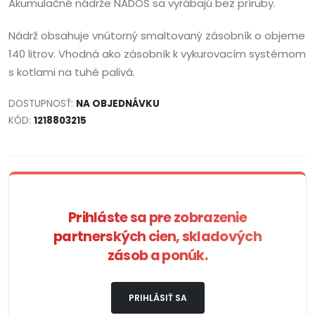
Akumulačné nádrže NADOS sa vyrábajú bez príruby.
Nádrž obsahuje vnútorný smaltovaný zásobník o objeme
140 litrov. Vhodná ako zásobník k vykurovacím systémom
s kotlami na tuhé palivá.
DOSTUPNOSŤ:
NA OBJEDNÁVKU
KÓD:
1218803215
Prihláste sa pre zobrazenie
partnerských cien, skladových
zásob a ponúk.
PRIHLÁSIŤ SA