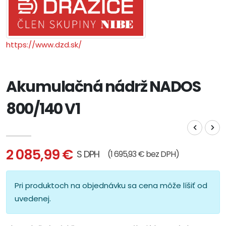
https://www.dzd.sk/
Akumulačná nádrž NADOS
800/140 V1
2 085,99 €
S DPH
(1 695,93 € bez DPH)
Pri produktoch na objednávku sa cena môže líšiť od
uvedenej.